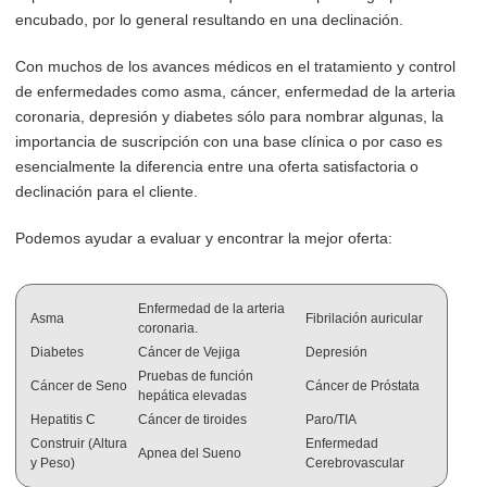
encubado, por lo general resultando en una declinación.
Con muchos de los avances médicos en el tratamiento y control
de enfermedades como asma, cáncer, enfermedad de la arteria
coronaria, depresión y diabetes sólo para nombrar algunas, la
importancia de suscripción con una base clínica o por caso es
esencialmente la diferencia entre una oferta satisfactoria o
declinación para el cliente.
Podemos ayudar a evaluar y encontrar la mejor oferta:
Enfermedad de la arteria
Asma
Fibrilación auricular
coronaria.
Diabetes
Cáncer de Vejiga
Depresión
Pruebas de función
Cáncer de Seno
Cáncer de Próstata
hepática elevadas
Hepatitis C
Cáncer de tiroides
Paro/TIA
Construir (Altura
Enfermedad
Apnea del Sueno
y Peso)
Cerebrovascular